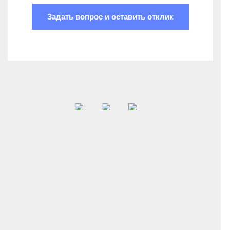
Задать вопрос и оставить отклик
Новый опыт и знания о психической сфере в
норме и патологии
Отписаться от рассылки >
here