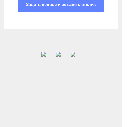
Задать вопрос и оставить отклик
Новый опыт и знания о психической сфере в
норме и патологии
Отписаться от рассылки >
here
© Copyright 2020 PSY4PSY All Rights reserved. Наш