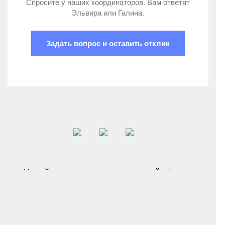
Спросите у наших координаторов. Вам ответят
Эльвира или Галина.
Задать вопрос и оставить отклик
Новый опыт и знания о психической сфере в
норме и патологии
Отписаться от рассылки >
here