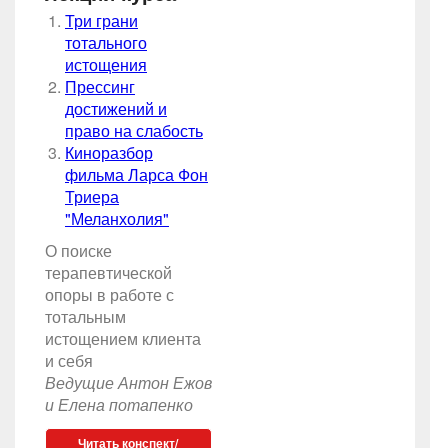
Три грани
тотального
истощения
Прессинг
достижений и
право на слабость
Киноразбор
фильма Ларса Фон
Триера
"Меланхолия"
О поиске
терапевтической
опоры в работе с
тотальным
истощением клиента
и себя
Ведущие Антон Ежов
и Елена потапенко
Читать конспект/