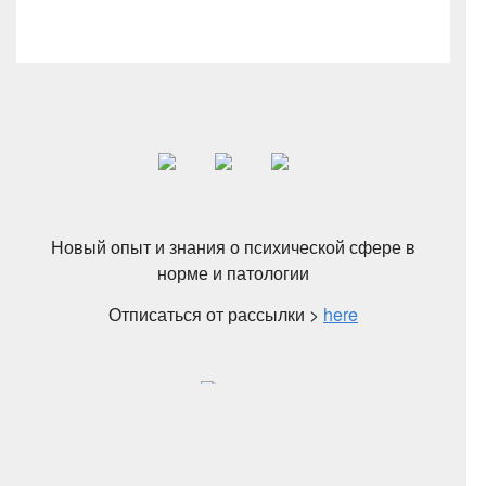
Новый опыт и знания о психической сфере в
норме и патологии
Отписаться от рассылки >
here
© Copyright 2020 PSY4PSY All Rights reserved. Наш
e-mail contact@psy4psy.ru Адрес: Москва, ул.
Вавилова 35