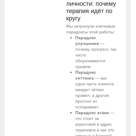
личности: почему
терапия идёт по
кругу
Мы затронули ключевые
парадоксы этой работы:
Парадокс
улучшения
—
почему прогресс так
часто
оборачивается
срывом.
Парадокс
сеттинга
— как
одна часть клиента
жаждет чётких
правил, а другая
яростно их
оспаривает.
Парадокс атаки
—
что стоит за
агрессией в адрес
терапевта и как это
связано с базовой